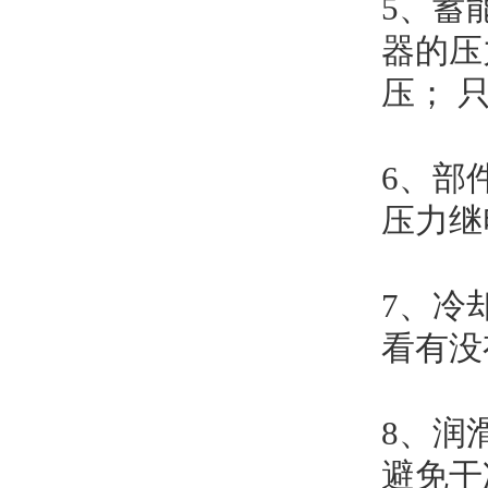
5、蓄
器的压
压； 
6、部
压力继
7、冷
看有没
8、润
避免干